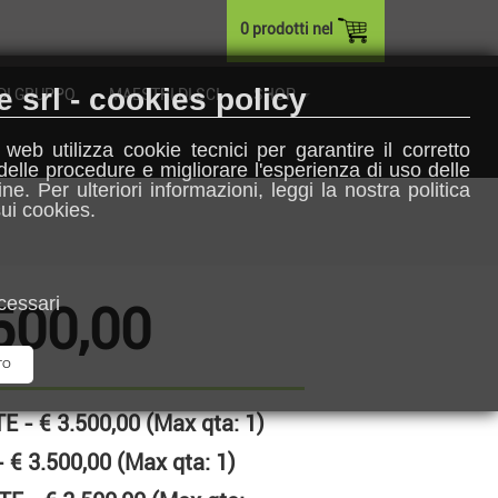
0 prodotti nel
 srl - cookies policy
 DI GRUPPO
MAESTRI DI SCI
SHOP
 web utilizza cookie tecnici per garantire il corretto
elle procedure e migliorare l'esperienza di uso delle
ine. Per ulteriori informazioni, leggi la nostra politica
sui cookies.
cessari
500,00
TO
E - € 3.500,00 (Max qta: 1)
 € 3.500,00 (Max qta: 1)