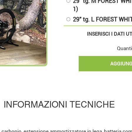
29" tg. M FOREST WHIT
1)
29" tg. L FOREST WHITE
INSERISCI I DATI U
Quanti
INFORMAZIONI TECNICHE
n carbonio, estensione ammortizzatore in lega, batteria co