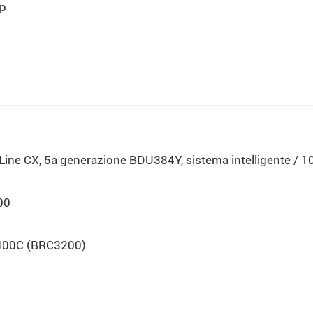
op
ine CX, 5a generazione BDU384Y, sistema intelligente / 
00
 400C (BRC3200)