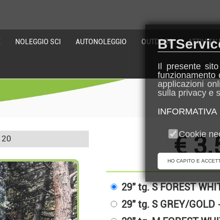
BTService
E
NOLEGGIO SCI
AUTONOLEGGIO
OUTDOOR
ATTIVITA'
Il presente sito
funzionamento d
applicazioni onl
sulla privacy e 
INFORMATIVA
Cookie ne
€
3.
 20
HO CAPITO E ACCET
29" tg. S FOREST WHIT
29" tg. S GREY/GOLD -